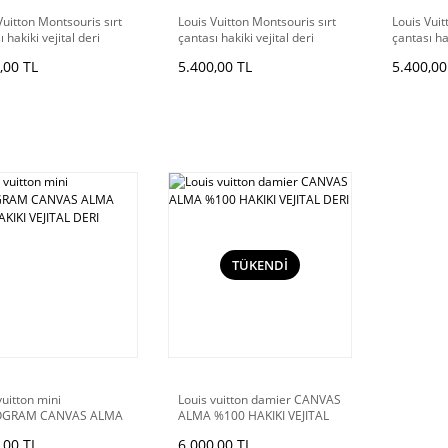
Vuitton Montsouris sırt
Louis Vuitton Montsouris sırt
Louis Vuit
 hakiki vejital deri
çantası hakiki vejital deri
çantası hak
,00 TL
5.400,00 TL
5.400,00
TÜKENDİ
vuitton mini
Louis vuitton damier CANVAS
GRAM CANVAS ALMA
ALMA %100 HAKIKI VEJITAL
AKIKI VEJITAL DERI
DERI
,00 TL
6.000,00 TL