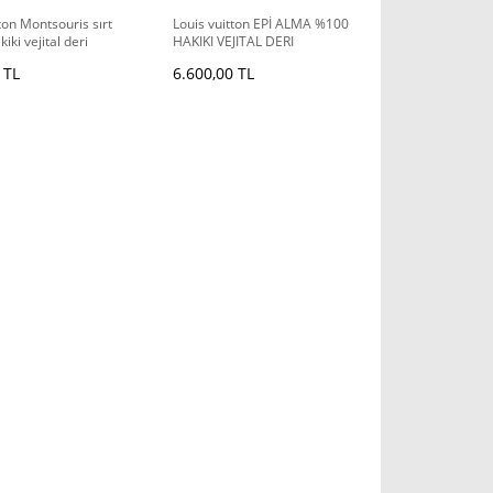
ton Montsouris sırt
Louis vuitton EPİ ALMA %100
iki vejital deri
HAKIKI VEJITAL DERI
 TL
6.600,00 TL