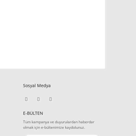
Sosyal Medya
E-BÜLTEN
Tüm kampanya ve duyurulardan haberdar
olmak için e-bültenimize kaydolunuz.