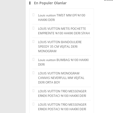
En Populer Olanlar
Louis vuitton TWİST MM EPİ %100
HAKIKI DERI
LOUİS VUİTTON METİS POCHETTE
EMPREİNTE %100 HAKIKI DERI SİYAH
LOUIS VUITTON BANDOULIERE
SPEEDY 35 CM VEJITAL DERI
MONOGRAM
Louis vuitton BUMBAG %100 HAKIKI
DERI
LOUIS VUITTON MONOGRAM
CANVAS NEVERFULL MM VEJITAL
DERI ORTA BOY
LOUİS VUİTTON TRİO MESSENGER
ERKEK POSTACI %100 HAKİKİ DERİ
LOUİS VUİTTON TRİO MESSENGER
ERKEK POSTACI %100 HAKİKİ DERİ