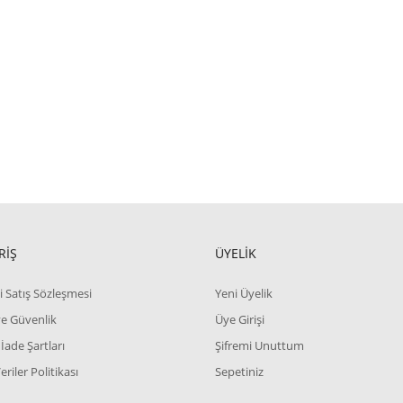
RİŞ
ÜYELİK
i Satış Sözleşmesi
Yeni Üyelik
 ve Güvenlik
Üye Girişi
 İade Şartları
Şifremi Unuttum
Veriler Politikası
Sepetiniz