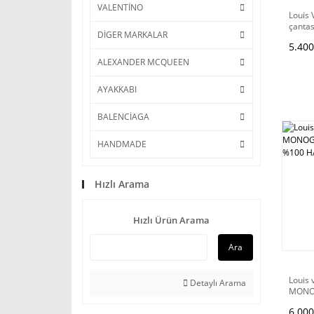
VALENTİNO
Louis 
çantası
DİGER MARKALAR
5.400
ALEXANDER MCQUEEN
AYAKKABI
BALENCİAGA
HANDMADE
Hızlı Arama
Hızlı Ürün Arama
Ara
Louis 
Detaylı Arama
MONO
%100 H
6.000