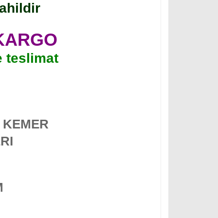
ahildir
 KARGO
e teslimat
KEMER
RI
M