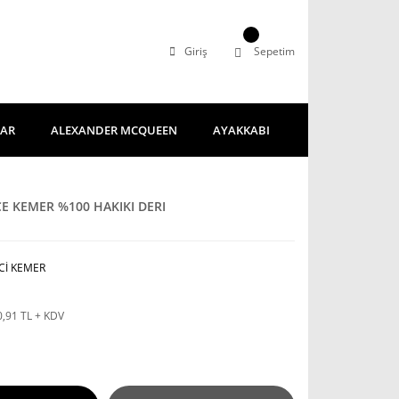
Giriş
Sepetim
LAR
ALEXANDER MCQUEEN
AYAKKABI
E KEMER %100 HAKIKI DERI
Cİ KEMER
0,91 TL + KDV