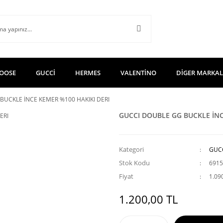
OOSE
GUCCİ
HERMES
VALENTİNO
DİGER MARKA
BUCKLE İNCE KEMER %100 HAKIKI DERI
GUCCI DOUBLE GG BUCKLE İNC
Kategori
GUC
Stok Kodu
6915
Fiyat
1.09
1.200,00 TL