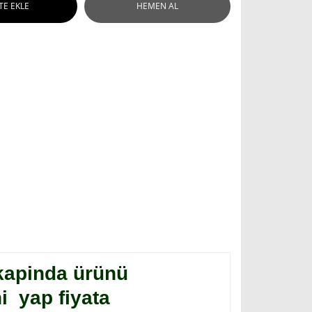
TE EKLE
HEMEN AL
 kapinda ürünü
ni yap fiyata