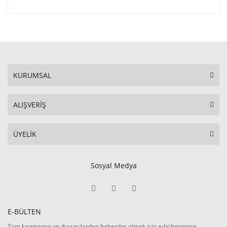
KURUMSAL
ALIŞVERİŞ
ÜYELİK
Sosyal Medya
E-BÜLTEN
Tüm kampanya ve duyurulardan haberdar olmak için e-bültenimize