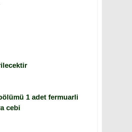
i
lecektir
 bölümü 1 adet fermuarli
ra cebi