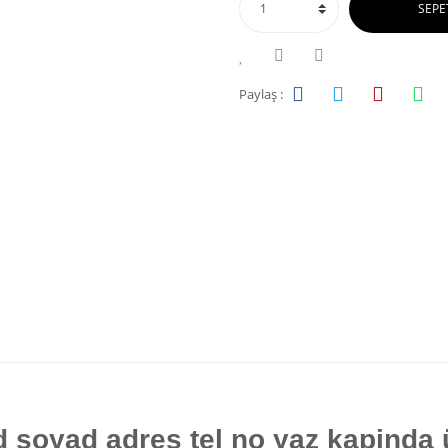
SEPE
Paylaş :
d soyad adres tel no yaz kapinda 