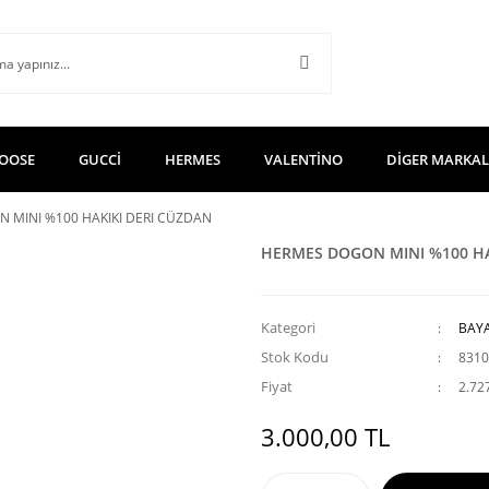
OOSE
GUCCİ
HERMES
VALENTİNO
DİGER MARKA
 MINI %100 HAKIKI DERI CÜZDAN
HERMES DOGON MINI %100 HA
Kategori
BAY
Stok Kodu
8310
Fiyat
2.72
3.000,00 TL