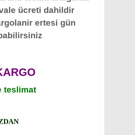
ale ücreti dahildir
argolanir ertesi gün
abilirsiniz
 KARGO
e teslimat
ÜZDAN