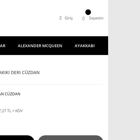
Giriş
Sepetim
LAR
ALEXANDER MCQUEEN
AYAKKABI
KIKI DERI CÜZDAN
AN CÜZDAN
7,27 TL + KDV