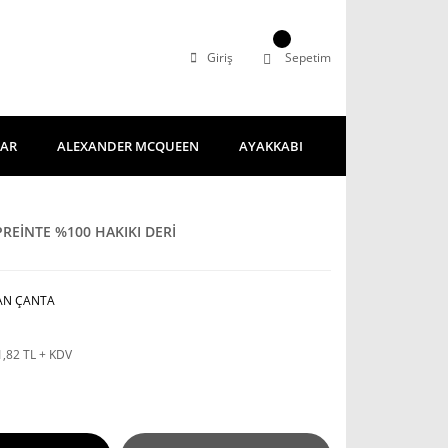
Giriş
Sepetim
LAR
ALEXANDER MCQUEEN
AYAKKABI
EİNTE %100 HAKIKI DERİ
AN ÇANTA
1,82 TL + KDV