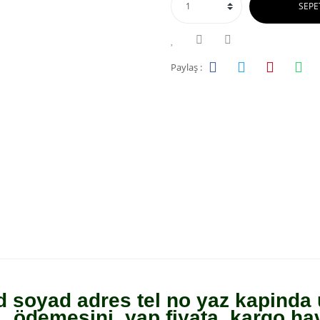
SEPE
Paylaş :
d soyad adres tel no yaz kapinda 
ödemesini yap fiyata kargo hav