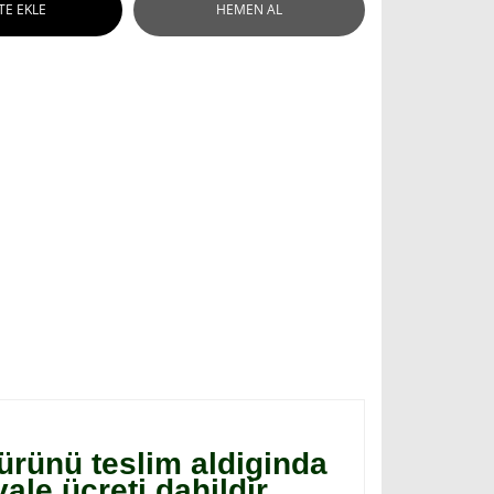
TE EKLE
HEMEN AL
ürünü teslim aldiginda
ale ücreti dahildir