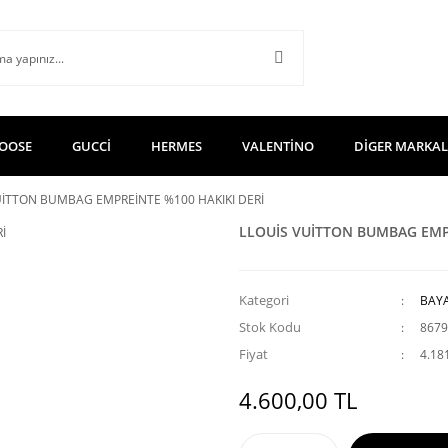
OOSE
GUCCİ
HERMES
VALENTİNO
DİGER MARKA
UİTTON BUMBAG EMPREİNTE %100 HAKIKI DERİ
LLOUİS VUİTTON BUMBAG EMPR
Kategori
BAY
Stok Kodu
8679
Fiyat
4.18
4.600,00 TL