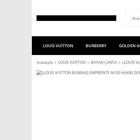
LOUİS VUİTTON
BURBERRY
GOLDEN G
Anasayfa
LOUİS VUİTTON
BAYAN ÇANTA
LLOUİS V