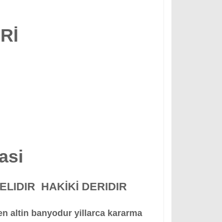
Rİ
asi
LIDIR HAKİKİ DERIDIR
en altin banyodur yillarca kararma