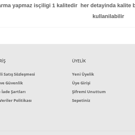
rma yapmaz isçiligi 1 kalitedir her detayinda kalite 
kullanilabilir
RİŞ
ÜYELİK
i Satış Sözleşmesi
Yeni Üyelik
k ve Güvenlik
Üye Girişi
e İade Şartları
Şifremi Unuttum
 Veriler Politikası
Sepetiniz