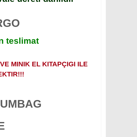
ARGO
n teslimat
E MINIK EL KITAPÇIGI ILE
KTIR!!!
 BUMBAG
E