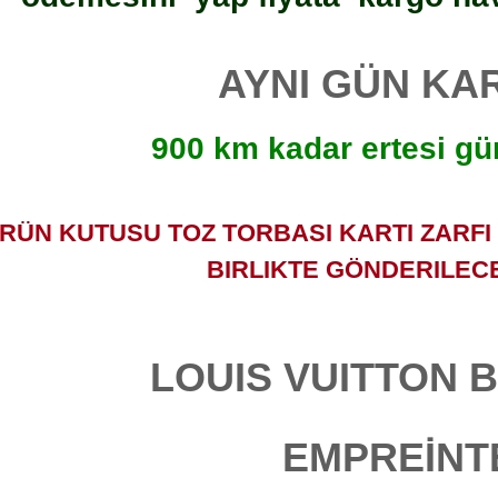
AYNI GÜN K
900 km kadar ertesi gü
RÜN KUTUSU TOZ TORBASI KARTI ZARFI V
BIRLIKTE GÖNDERILECE
LOUIS VUITTON
EMPREİNT