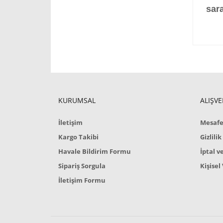
sara
KURUMSAL
ALIŞVE
İletişim
Mesafel
Kargo Takibi
Gizlili
Havale Bildirim Formu
İptal v
Sipariş Sorgula
Kişisel
İletişim Formu