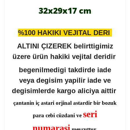
32x29x17 cm
%100 HAKIKI VEJITAL DERI
ALTINI ÇIZEREK belirttigimiz
üzere ürün hakiki vejital deridir
begenilmedigi takdirde iade
veya degisim yapilir iade ve
degisimlerde kargo aliciya aittir
çantanin iç astari orjinal astardir bir bozuk
seri
para cebi cüzdani ve
numarasi
mevcuttur