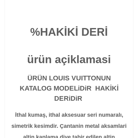
%HAKİKİ DERİ
ürün açiklamasi
ÜRÜN LOUIS VUITTONUN
KATALOG MODELiDiR HAKİKİ
DERiDiR
İthal kumaş, ithal aksesuar seri numaralı,
simetrik kesimdir. Çantanin metal aksamlari
altin kaplama diye tabir edilen altin