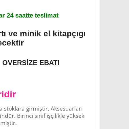
r 24 saatte teslimat
tı ve minik el kitapçıgı
ecektir
 OVERSİZE EBATI
idir
 stoklara girmiştir. Aksesuarları
dür. Birinci sınıf işçilikle yüksek
miştir.