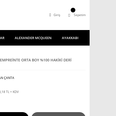
Giriş
Sepetim
LAR
ALEXANDER MCQUEEN
AYAKKABI
EMPREİNTE ORTA BOY %100 HAKİKİ DERİ
AN ÇANTA
8,18 TL + KDV