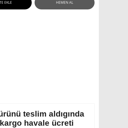
TE EKLE
HEMEN AL
ürünü teslim aldıgında
kargo havale ücreti