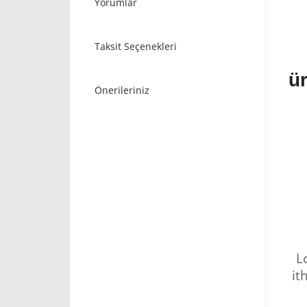
Yorumlar
Taksit Seçenekleri
ür
Önerileriniz
L
it