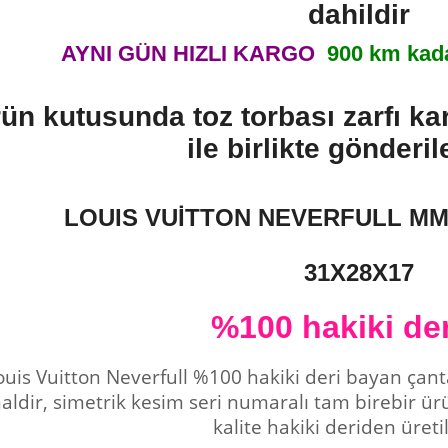
dahildir
AYNI GÜN HIZLI KARGO
900 km kada
ün kutusunda toz torbası zarfı kar
ile birlikte gönderil
LOUIS VUİTTON NEVERFULL MM
31X28X17
%100 hakiki der
ouis Vuitton Neverfull %100 hakiki deri bayan çanta
haldir, simetrik kesim seri numaralı tam birebir ürün
kalite hakiki deriden üretil