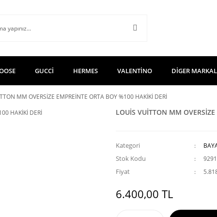
OOSE
GUCCİ
HERMES
VALENTİNO
DİGER MARKA
İTTON MM OVERSİZE EMPREİNTE ORTA BOY %100 HAKİKİ DERİ
LOUİS VUİTTON MM OVERSİZE 
Kategori
BAY
Stok Kodu
9291
Fiyat
5.81
6.400,00 TL