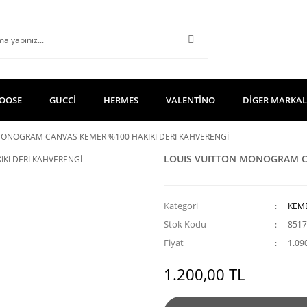
OOSE
GUCCİ
HERMES
VALENTİNO
DİGER MARKA
MONOGRAM CANVAS KEMER %100 HAKIKI DERI KAHVERENGİ
LOUIS VUITTON MONOGRAM CA
Kategori
KEM
Stok Kodu
8517
Fiyat
1.09
1.200,00 TL