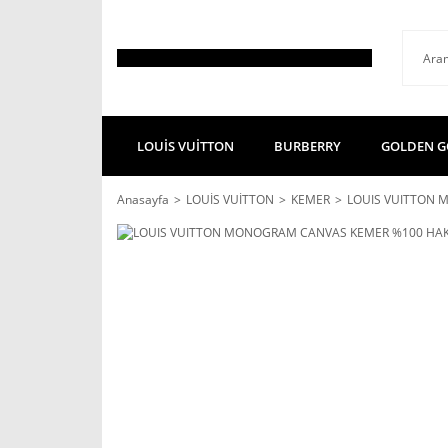
LOUİS VUİTTON
BURBERRY
GOLDEN G
Anasayfa
LOUİS VUİTTON
KEMER
LOUIS VUITTON 