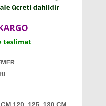
le ücreti dahildir
 KARGO
e teslimat
EMER
ERI
5 CM 120 125 130 CM