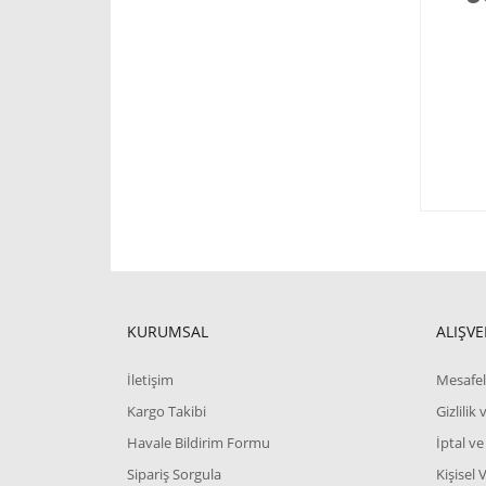
KURUMSAL
ALIŞVE
İletişim
Mesafel
Kargo Takibi
Gizlilik
Havale Bildirim Formu
İptal ve
Sipariş Sorgula
Kişisel 