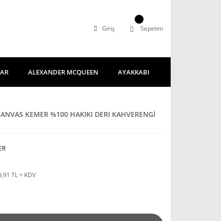
Giriş
Sepetim
LAR
ALEXANDER MCQUEEN
AYAKKABI
NVAS KEMER %100 HAKIKI DERI KAHVERENGİ
ER
0,91 TL + KDV