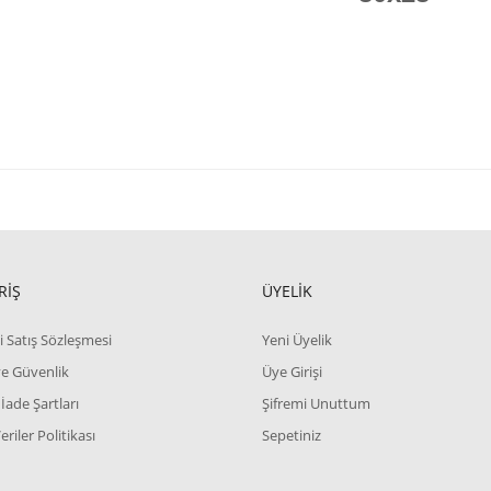
RİŞ
ÜYELİK
i Satış Sözleşmesi
Yeni Üyelik
 ve Güvenlik
Üye Girişi
 İade Şartları
Şifremi Unuttum
Veriler Politikası
Sepetiniz