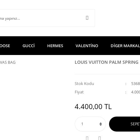
OOSE
GUCCİ
HERMES
VALENTİNO
DİGER MARKA
LOUIS VUITTON PALM SPRIN
Stok Kodu
5368
Fiyat
4.00
4.400,00 TL
SEPE