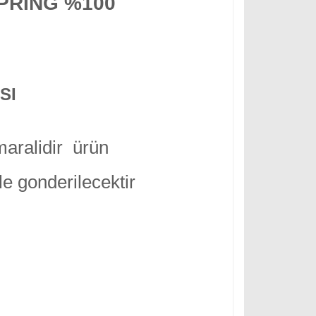
PRING %100
SI
maralidir ürün
ile gonderilecektir