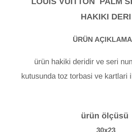
LOUIS VUITTON PALM S
HAKIKI DERI
ÜRÜN AÇIKLAMA
ürün hakiki deridir ve seri nu
kutusunda toz torbasi ve kartlari 
ürün ölçüsü
30x23