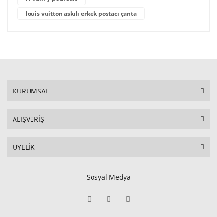
louis vuitton askılı erkek postacı çanta
KURUMSAL
ALIŞVERİŞ
ÜYELİK
Sosyal Medya