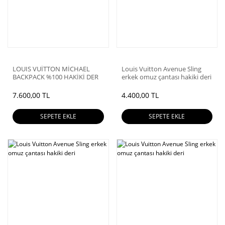
LOUIS VUİTTON MİCHAEL
Louis Vuitton Avenue Sling
BACKPACK %100 HAKİKİ DER
erkek omuz çantası hakiki deri
İNFİNİ SIRT ÇANTASI
7.600,00 TL
4.400,00 TL
SEPETE EKLE
SEPETE EKLE