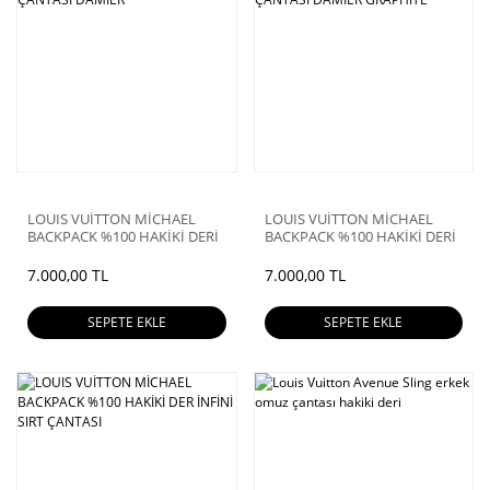
LOUIS VUİTTON MİCHAEL
LOUIS VUİTTON MİCHAEL
BACKPACK %100 HAKİKİ DERİ
BACKPACK %100 HAKİKİ DERİ
SIRT ÇANTASI DAMİER
SIRT ÇANTASI DAMİER
GRAPHİTE
7.000,00 TL
7.000,00 TL
SEPETE EKLE
SEPETE EKLE